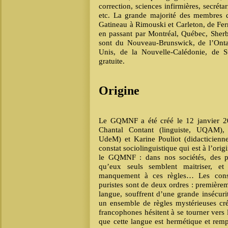
correction, sciences infirmières, secrétar
etc. La grande majorité des membres 
Gatineau à Rimouski et Carleton, de Fer
en passant par Montréal, Québec, Sherb
sont du Nouveau-Brunswick, de l’Ont
Unis, de la Nouvelle-Calédonie, de 
gratuite.
Origine
Le GQMNF a été créé le 12 janvier 20
Chantal Contant (linguiste, UQAM)
,
UdeM) et
Karine Pouliot (didacticien
constat sociolinguistique qui est à l’or
le GQMNF : dans nos sociétés, des pu
qu’eux seuls semblent maitriser, 
manquement à ces règles… Les consé
puristes sont de deux ordres : première
langue, souffrent d’une grande insécurit
un ensemble de règles mystérieuses cr
francophones hésitent à se tourner vers
que cette langue est hermétique et remp