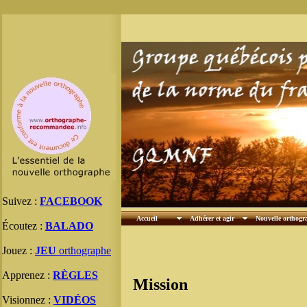
Suivez :
FACEBOOK
Accueil
Adhérer et agir
Nouvelle orthogr
Écoutez :
BALADO
Jouez :
JEU
orthographe
Apprenez :
RÈGLES
Mission
Visionnez :
VIDÉOS